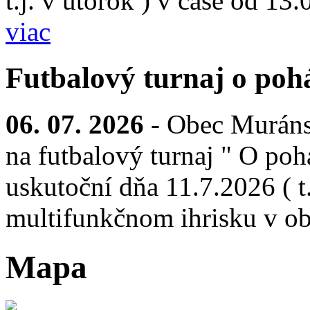
t.j. v utorok ) v čase od 13
viac
Futbalový turnaj o pohá
06. 07. 2026
- Obec Muráns
na futbalový turnaj " O pohá
uskutoční dňa 11.7.2026 ( t.
multifunkčnom ihrisku v ob
Mapa