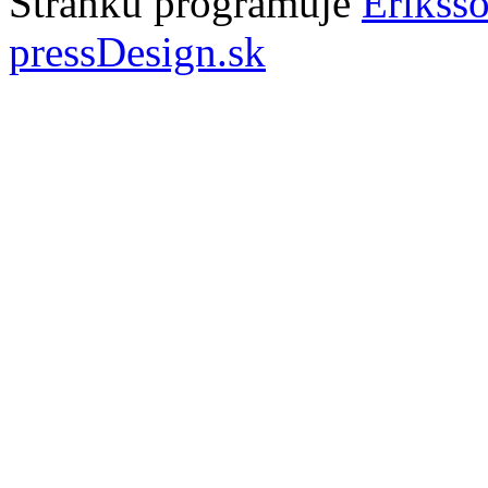
Stránku programuje
Erikss
pressDesign.sk