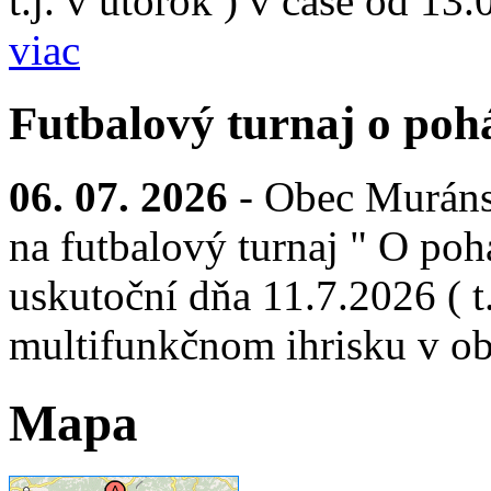
t.j. v utorok ) v čase od 13
viac
Futbalový turnaj o pohá
06. 07. 2026
- Obec Muráns
na futbalový turnaj " O pohá
uskutoční dňa 11.7.2026 ( t.
multifunkčnom ihrisku v ob
Mapa