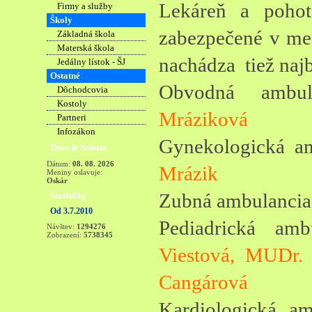
Lekáreň a pohot
Firmy a služby
Školy
zabezpečené v me
Základná škola
Materská škola
nachádza tiež najb
Jedálny lístok - ŠJ
Ostatné
Obvodná amb
Dôchodcovia
Kostoly
Mráziková
Partneri
Infozákon
Gynekologická a
Dnes je Sobota
Dátum:
08. 08. 2026
Mrázik
Meniny oslavuje:
Oskár
Zubná ambulancia
Štatistiky
Od 3.7.2010
Pediadrická am
Návštev:
1294276
Zobrazení:
5738345
Viestová,
MUDr. 
Cangárová
Kardiologická a