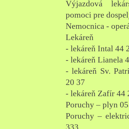
Výjazdová lekár
pomoci pre dospe
Nemocnica - operá
Lekáreň
- lekáreň Intal 44
- lekáreň Lianela 
- lekáreň Sv. Pat
20 37
- lekáreň Zafír 44
Poruchy – plyn 05
Poruchy – elektr
333