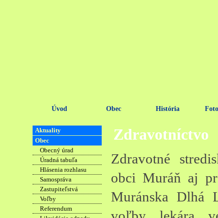
Úvod
Obec
História
Foto
Zdravotníctvo
Aktuality
Obec
Obecný úrad
Zdravotné stredi
Úradná tabuľa
Hlásenia rozhlasu
obci Muráň aj pr
Samospráva
Zastupiteľstvá
Muránska Dlhá 
Voľby
Referendum
voľby lekára v