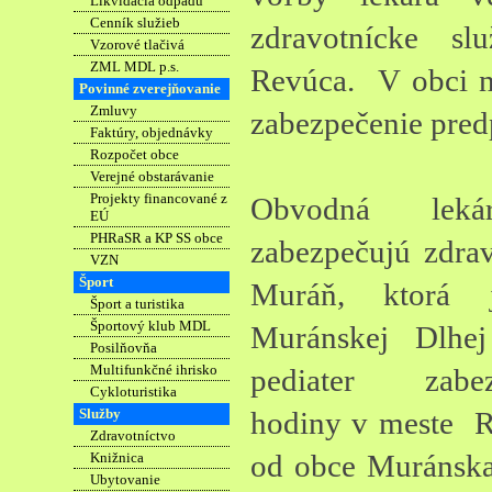
Likvidácia odpadu
Cenník služieb
zdravotnícke s
Vzorové tlačivá
ZML MDL p.s.
Revúca. V obci ne
Povinné zverejňovanie
Zmluvy
zabezpečenie pred
Faktúry, objednávky
Rozpočet obce
Verejné obstarávanie
Projekty financované z
Obvodná lekár
EÚ
PHRaSR a KP SS obce
zabezpečujú zdrav
VZN
Šport
Muráň, ktorá 
Šport a turistika
Športový klub MDL
Muránskej Dlh
Posilňovňa
Multifunkčné ihrisko
pediater zabez
Cykloturistika
Služby
hodiny v meste R
Zdravotníctvo
od obce Muránsk
Knižnica
Ubytovanie